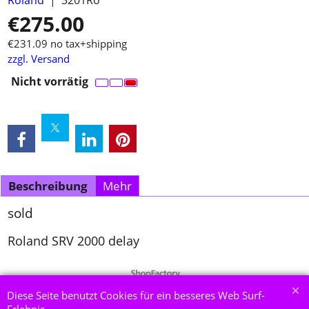
€
275.00
€
231.09
no tax+shipping
zzgl. Versand
Nicht vorrätig
Beschreibung
Mehr
sold
Roland SRV 2000 delay
WebShop erstellt mit ShopFactory Shop Software.
Diese Seite benutzt Cookies für ein besseres Web Surf-